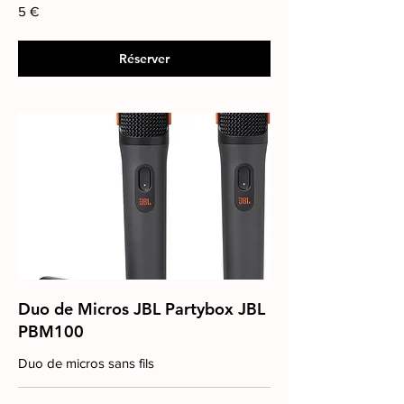
5
5 €
euros
Réserver
Duo de Micros JBL Partybox JBL
PBM100
Duo de micros sans fils