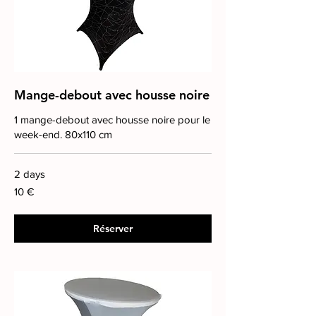
Mange-debout avec housse noire
1 mange-debout avec housse noire pour le
week-end. 80x110 cm
2 days
10
10 €
euros
Réserver