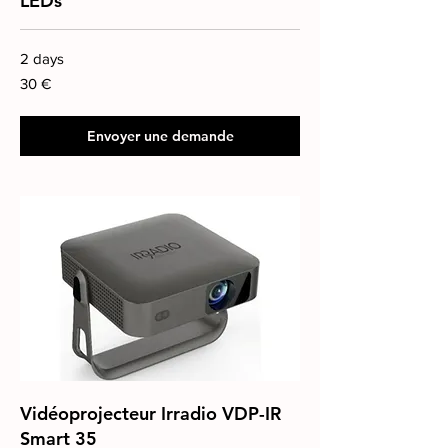
LEDs
2 days
30
30 €
euros
Envoyer une demande
Vidéoprojecteur Irradio VDP-IR
Smart 35