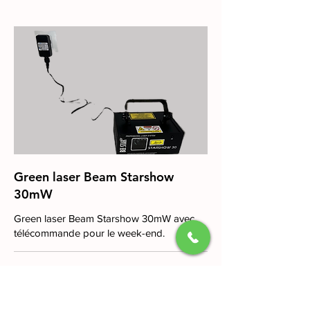
Green laser Beam Starshow
30mW
Green laser Beam Starshow 30mW avec
télécommande pour le week-end.
2 days
10
10 €
euros