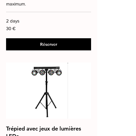
maximum.
2 days
30
30 €
euros
Réserver
Trépied avec jeux de lumières