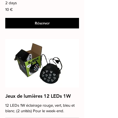
2 days
10
10 €
euros
Réserver
Jeux de lumières 12 LEDs 1W
12 LEDs 1W éclairage rouge, vert, bleu et
blanc. (2 unités) Pour le week-end.