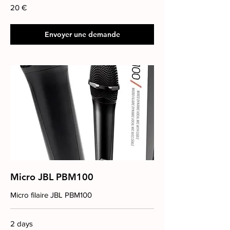
20
20 €
euros
Envoyer une demande
Micro JBL PBM100
Micro filaire JBL PBM100
2 days