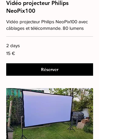
Vidéo projecteur Philips
NeoPix100
Vidéo projecteur Philips NeoPix100 avec
câblages et télécommande. 80 lumens
2 days
15
15 €
euros
Réserver