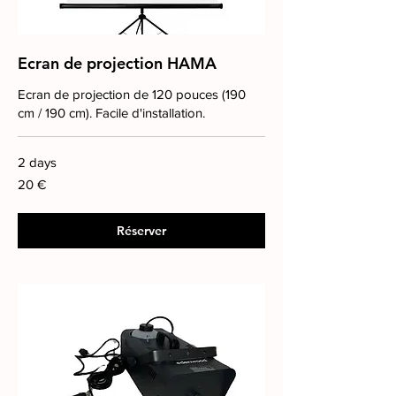
Ecran de projection HAMA
Ecran de projection de 120 pouces (190
cm / 190 cm). Facile d'installation.
2 days
20
20 €
euros
Réserver