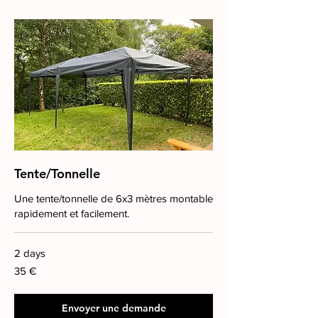
Tente/Tonnelle
Une tente/tonnelle de 6x3 mètres montable
rapidement et facilement.
2 days
35
35 €
euros
Envoyer une demande