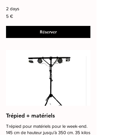
2 days
5
5 €
euros
Réserver
Trépied + matériels
Trépied pour matériels pour le week-end.
145 cm de hauteur jusqu'à 350 cm. 35 kilos