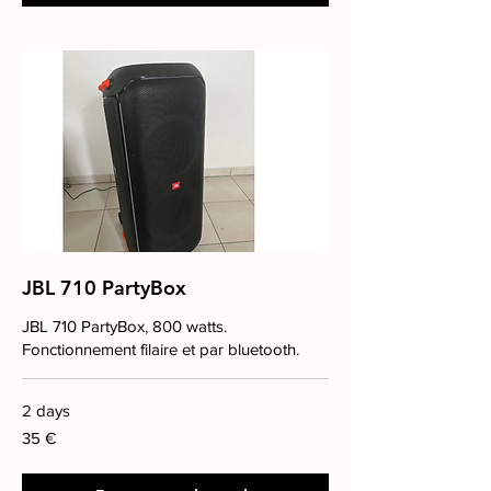
JBL 710 PartyBox
JBL 710 PartyBox, 800 watts.
Fonctionnement filaire et par bluetooth.
2 days
35
35 €
euros