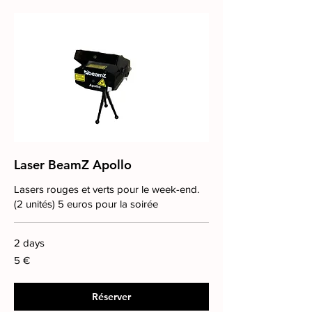
Laser BeamZ Apollo
Lasers rouges et verts pour le week-end.
(2 unités) 5 euros pour la soirée
2 days
5
5 €
euros
Réserver