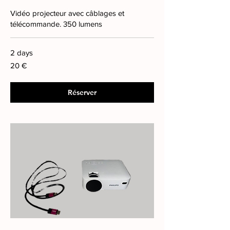
Vidéo projecteur avec câblages et
télécommande. 350 lumens
2 days
20
20 €
euros
Réserver