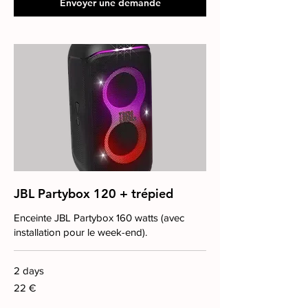
Envoyer une demande
JBL Partybox 120 + trépied
Enceinte JBL Partybox 160 watts (avec
installation pour le week-end).
2 days
22
22 €
euros