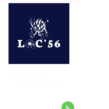
Portable :
06 17 51 81 12
Email :
loc.56bzh@gmail.com
Siren :
950910331