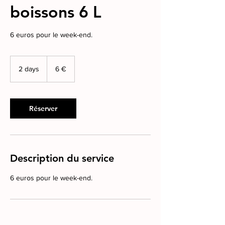
boissons 6 L
6 euros pour le week-end.
6
euros
2 days
2
6 €
d
a
y
s
Réserver
Description du service
6 euros pour le week-end.