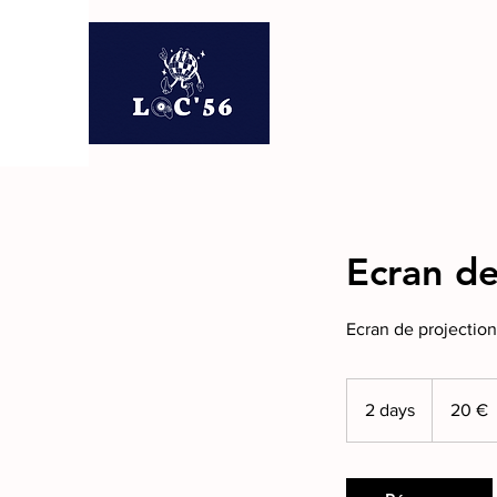
Ecran d
Ecran de projection 
20
euros
2 days
2
20 €
d
a
y