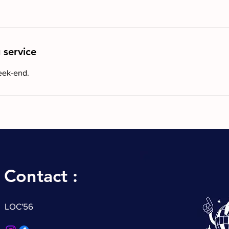
 service
eek-end.
Contact :
LOC'56