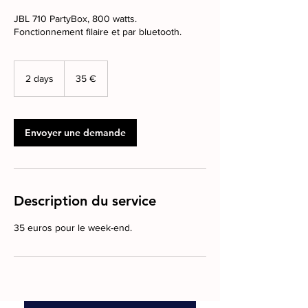
JBL 710 PartyBox, 800 watts.
Fonctionnement filaire et par bluetooth.
35
euros
2 days
2
35 €
d
a
y
s
Envoyer une demande
Description du service
35 euros pour le week-end.