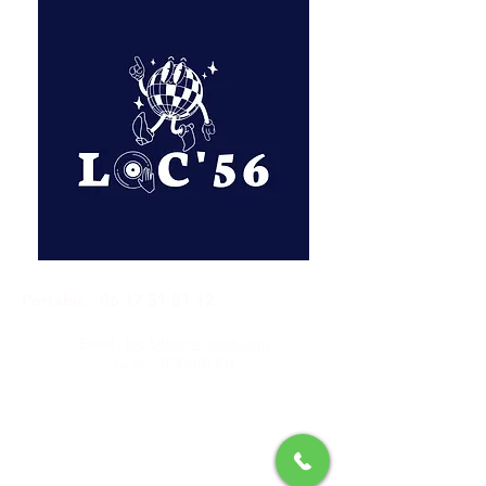
Portable :
06 17 51 81 12
Email :
loc.56bzh@gmail.com
Siren :
950910331